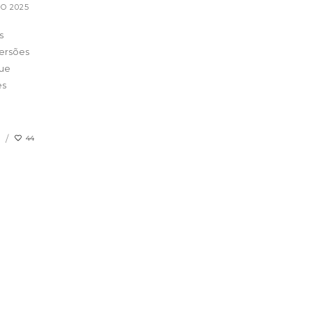
O 2025
s
versões
que
es
44