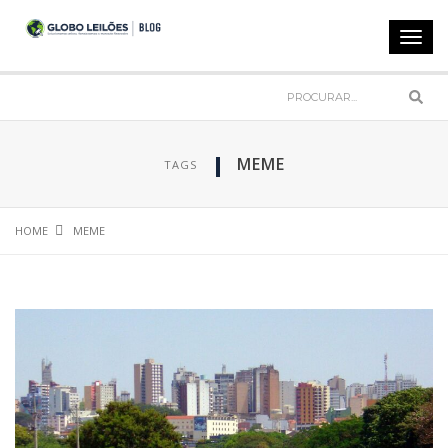
Toggl
navig
Sear
MEME
TAGS
HOME
MEME