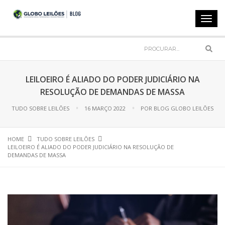
Toggl
navig
Sear
LEILOEIRO É ALIADO DO PODER JUDICIÁRIO NA
RESOLUÇÃO DE DEMANDAS DE MASSA
TUDO SOBRE LEILÕES
16 MARÇO 2022
POR
BLOG GLOBO LEILÕES
HOME
TUDO SOBRE LEILÕES
LEILOEIRO É ALIADO DO PODER JUDICIÁRIO NA RESOLUÇÃO DE
DEMANDAS DE MASSA