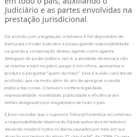
em todo o país, auxiliando o
Judiciário e as partes envolvidas na
prestação jurisdicional.
De acordo com a legislação, o leiloeiro é fiel depositário de
bens para o Poder Judiciário e possui grande responsabilidade
na guarda e conservação destes, agindo como agente
delegado do poder público. Isto é, a atividade da leiloaria não
se resume a subir no palco, pegar o microfone, apresentar o
produto e perguntar “quem dá mais?”. Essa é a visão caricata da
profissão, que vai muito além do ato de apregoar a venda
pública das coisas. O leiloeiro confere legalidade,
impessoalidade, moralidade, publicidade e eficiência aos
leilões designados por magistrados de todo o país.
É bom recordar que o Supremo Tribunal Federal já reconheceu
a responsabilidade objetiva do Estado pelos atos do leiloeiro,
devendo ressarcir todos os danos causados por este em sua
atuação nos termos do artigo 37,
caput
e §6º, da CF/88. Ou seja,